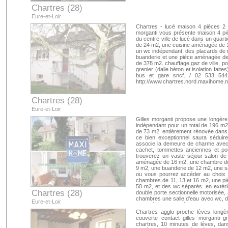
Chartres (28)
Eure-et-Loir
Chartres - lucé maison 4 pièces 2 
morganti vous présente maison 4 pi
du centre ville de lucè dans un quart
de 24 m2, une cuisine aménagée de 
un wc indépendant, des placards de 
buanderie et une pièce aménagée de 1
de 378 m2. chauffage gaz de ville, po
grenier (dalle béton et isolation fai
bus et gare sncf. / 02 533 5
http://www.chartres.nord.maxihome.n
Chartres (28)
Eure-et-Loir
Gilles morganti propose une longèr
indépendant pour un total de 196 m2
de 73 m2. entièrement rénovée dans l
ce bien exceptionnel saura séduire
associe la demeure de charme avec u
cachet, tommettes anciennes et pou
trouverez un vaste séjour salon de
aménagée de 16 m2, une chambre de 
9 m2, une buanderie de 12 m2, une sal
ou vous pourrez accéder au choix p
chambres de 11, 13 et 16 m2, une piè
50 m2, et des wc séparés. en extér
Chartres (28)
double porte sectionnelle motorisée,
chambres une salle d'eau avec wc, da
Eure-et-Loir
chaudière au gaz à condensation, m
génération avec gaz argon, volets 
Chartres agglo proche lèves longè
centralisée, installation électrique c
couverte contact gilles morganti 
toiture entièrement refaite en petits tu
chartres, 10 minutes de léves, dan