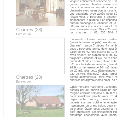
ref : 61947mx656
longère entièrement rénovée de 13
grenier, piscine chauffée couverte
mars à novembre. en rdc vous y 
cheminée avec insert donnant sur la
une buanderie avec accès sécurisé 
l'étage vous y trouverez 3 chambr
indépendant. a l'extérieur en dépenda
bureau aménagée et chauffée et un abr
800 m2 sans aucun vis à vis et à l'a
Chartres (28)
avec store électrique. 20 à à 25 minu
ou chartres. / 02 533 544
Eure-et-Loir
http://www.chartres.nord.maxihome.n
Exclusivite à luisant quartier réside
(véritable havre de paix), rue du va
chartres) maison 7 pièces 4 chamb
vous y trouverez en rez de chaussée
salon de 30 m2, une cuisine de 10
avec placard, un bureau de 11 m2 ave
baignoire / douche et wc, deux ch
enfant de 9 m2. en sous sol une sall
m2 douche italienne avec wc, buande
édifié sur un terrain de 704 m2, ave
de 20 m2, plus deux dépendances d
gaz de ville, électricité refaite, pr
Chartres (28)
centre commerciaux. faire vite ! 
chartres.nord@maxihome.email
. ce 
Eure-et-Loir
4.13% d'honoraires. agent commerc
maxihome n° rsac : 481098820 - vill
Gilles morganti maxihome , amoureux 
75143mx656
séduits par cet ancien relais de po
l'origine certaine remonte à 1650 et
ou de maintenon proche axee rn154 
règles de l'art, vous y trouverez en
ouverte sur une cuisine aménagée
maintenon), un grand salon, deux ch
au premier étage, deux chambres, e
coté prestations assainissement in
chauffage économique avec pompes