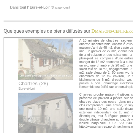
Dans
tout l' Eure-et-Loir
(5 annonces)
Quelques exemples de biens diffusés sur
D
MAISONS-CENTRE
.C
A 10 minutes de chartres, secteur 
charme incontestable, constitué d'u
maison d'ami de 48 m2, d'un vaste ga
m2 , un grenier de 27 m2, 2 abris bo
de la circulation et des nuisances, 
plain-pied se compose d'une entré
manger de 12 m2 attenante à la cuisi
un wc, une chambre de 20 m2, une b
salon télé de 10 m2, dégagements, 2
m2, salle d'eau de 2, 50 avec wc. 
chambres de 12 m2 environ, un sé
kitchenette de 6 m2, dressing, wc. 
Chartres (28)
poëles à bois, chauffage électrique
l'ensemble est édifié sur un terrain p
Eure-et-Loir
m. gilles morganti / 02 533 544 02 p
est disponible au prix de 440000, 
Chartres proche maison 4 pièces su
indépendant du réseau national cla
présente ce pavillon 4 pièces sur s
greffe : rsac chartres mandat : 7004
chartres place des epars, dans un v
clos comprenant : une entrée, un sé
une cuisine 10 m2, une salle d'ea
extérieur indépendant de 15 m2 .me
électriques, tout à l'égout. proch
double vitrage chaudière au gaz de vi
leclerc barjouville. / 02 533 
http://www.chartres.nord.maxihome.n