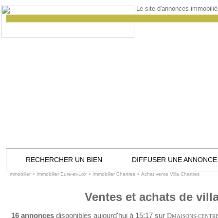
Le site d'annonces immobilièr
RECHERCHER UN BIEN
DIFFUSER UNE ANNONCE
Immobilier
>
Immobilier Eure-et-Loir
>
Immobilier Chartres
>
Achat vente Villa Chartres
Ventes et achats de vill
16 annonces
disponibles aujourd'hui à 15:17 sur
D
MAISONS-CENTR