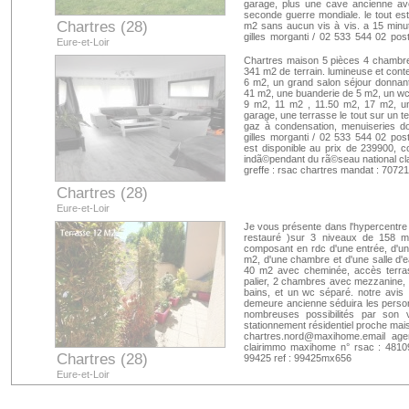
garage, plus une cave ancienne ave
seconde guerre mondiale. le tout est 
Chartres (28)
m2 sans aucun vis à vis. a 15 minu
gilles morganti / 02 533 544 02 po
Eure-et-Loir
est disponible au prix de 229900, 
indépendant du réseau national cla
Chartres maison 5 pièces 4 chambres
greffe : rsac chartres mandat : 6175
341 m2 de terrain. lumineuse et con
6 m2, un grand salon séjour donnant
41 m2, une buanderie de 5 m2, un wc
9 m2, 11 m2 , 11.50 m2, 17 m2, une
garage, une terrasse le tout sur un t
gaz à condensation, menuiseries do
gilles morganti / 02 533 544 02 po
est disponible au prix de 239900, 
indã©pendant du rã©seau national cl
greffe : rsac chartres mandat : 7072
Chartres (28)
Eure-et-Loir
Je vous présente dans l'hypercentre 
restauré )sur 3 niveaux de 158 m2
composant en rdc d'une entrée, d'u
m2, d'une chambre et d'une salle d'
40 m2 avec cheminée, accès terrass
palier, 2 chambres avec mezzanine, 
bains, et un wc séparé. notre avis
demeure ancienne séduira les person
nombreuses possibilités par son 
stationnement résidentiel proche mais
chartres.nord@maxihome.email
agen
clairimmo maxihome n° rsac : 48109
Chartres (28)
99425 ref : 99425mx656
Eure-et-Loir